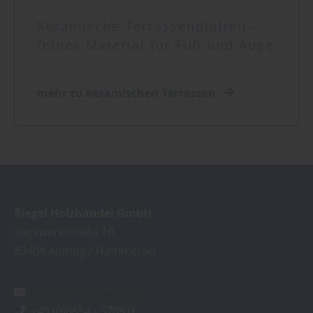
Keramische Terrassenplatten –
feines Material für Fuß und Auge
mehr zu keramischen Terrassen
Riegel Holzhandel GmbH
Sägewerkstraße 10
83404
Ainring / Hammerau
info@riegel-holz.com
+49 (0)8654 - 5709 0